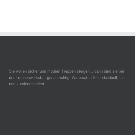
Sie wollen sicher und modern Treppen steigen... dann sind sie bei
der Treppenwerkstatt genau richtig! Wir beraten Sie individuell, fair
und kundenorientiert.